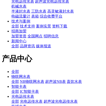
光电远传水表
超声波光电远传水表
机械水表
半液封水表
三防水表
高灵敏液封水表
电磁流量计
表箱
综合收费平台
技术与案例
全部
技术支持
案例实景
资料下载
招商加盟
加盟资质
全国网点
招聘信息
新闻中心
全部
品牌资讯
媒体报道
产品中心
全部
物联网水表
全部
NB物联网水表
超声波NB表
直饮水表
智能卡表
全部
IC智能卡表
光电远传水表
全部
光电远传水表
超声波光电远传水表