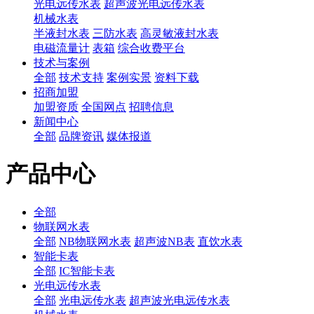
光电远传水表
超声波光电远传水表
机械水表
半液封水表
三防水表
高灵敏液封水表
电磁流量计
表箱
综合收费平台
技术与案例
全部
技术支持
案例实景
资料下载
招商加盟
加盟资质
全国网点
招聘信息
新闻中心
全部
品牌资讯
媒体报道
产品中心
全部
物联网水表
全部
NB物联网水表
超声波NB表
直饮水表
智能卡表
全部
IC智能卡表
光电远传水表
全部
光电远传水表
超声波光电远传水表