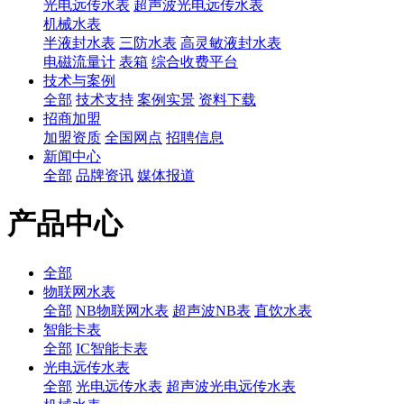
光电远传水表
超声波光电远传水表
机械水表
半液封水表
三防水表
高灵敏液封水表
电磁流量计
表箱
综合收费平台
技术与案例
全部
技术支持
案例实景
资料下载
招商加盟
加盟资质
全国网点
招聘信息
新闻中心
全部
品牌资讯
媒体报道
产品中心
全部
物联网水表
全部
NB物联网水表
超声波NB表
直饮水表
智能卡表
全部
IC智能卡表
光电远传水表
全部
光电远传水表
超声波光电远传水表