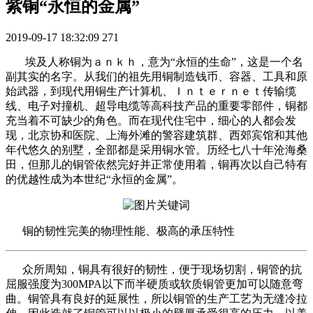
紫铜“永恒的金属”
2019-09-17 18:32:09
271
埃及人称铜为ａｎｋｈ，意为“永恒的生命”，这是一个名
副其实的名字。从我们的祖先用铜制造钱币、容器、工具和原
始武器，到现代用铜生产计算机、Ｉｎｔｅｒｎｅｔ传输缆
线、电子对撞机、超导电缆等高科技产品的重要零部件，铜都
充当着不可缺少的角色。而在现代住宅中，细心的人都会发
现，北京协和医院、上海外滩的警容建筑群、西郊宾馆和其他
年代悠久的别墅，全部都是采用铜水管。历经七八十年沧海桑
田，但那儿的铜管依然完好并正常使用着，铜再次以自己特有
的优越性成为本世纪“永恒的金属”。
铜的韧性完美的物理性能、极高的承压特性
众所周知，铜具有很好的韧性，便于现场切割，铜管的抗
屈服强度为300MPA以下而半硬质或软质铜管更加可以随意弯
曲。铜管具有良好的延展性，所以铜管的生产工艺为无缝冷拉