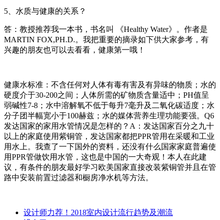
5、水质与健康的关系？
答：教授推荐我一本书，书名叫 《Healthy Water》。作者是
MARTIN FOX,PH.D.。我把重要的摘录如下供大家参考，有
兴趣的朋友也可以去看看，健康第一哦！
健康水标准：不含任何对人体有毒有害及有异味的物质；水的
硬度介于30-200之间；人体所需的矿物质含量适中；PH值呈
弱碱性7-8；水中溶解氧不低于每升7毫升及二氧化碳适度；水
分子团半幅宽小于100赫兹；水的媒体营养生理功能要强。Q6
发达国家的家用水管情况是怎样的？A：发达国家百分之九十
以上的家庭使用紫铜管，发达国家都把PPR管用在采暖和工业
用水上。我查了一下国外的资料，还没有什么国家家庭普遍使
用PPR管做饮用水管，这也是中国的一大奇观！本人在此建
议，有条件的朋友最好学习欧美国家直接改装紫铜管并且在管
路中安装前置过滤器和橱房净水机等方法。
设计师力荐！2018室内设计流行趋势及潮流