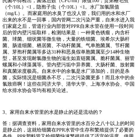
氏菌不得检出，菌落总数（CFU/ml）限值100；贾第鞭毛虫
（个/10L）<1，隐孢子虫（个/10L）<1。水厂加氯限值
（mg/L）。而家庭用的水臭了也没人管，我们用的水和水厂
出来的水不是一回事，国内管网二次污染严重，自来水进入我
们家庭之后，管道行业内部曾对PPR自来水管在使用一段时间
后的管内壁污垢取样，检测结果是：一种黄色锈瘤，内含杆
菌、球菌、细状菌等微生物，大量的铁细菌、埃希尔大肠杆
菌、肠道细菌、栖居菌、不动杆菌属、气单胞菌属、节杆菌
属、芽孢杆菌属等多达31种和恶臭假单胞菌属至少14种生物
型，甚至发现耐氯微生物的滋生如直链菌属、脆杆菌属、丽管
螺属和小球藻属等。管内壁污垢中异养菌、大肠杆菌、放射菌
和真菌浓度极高。自来水中的余氯是水厂添加的，目的是杀
菌，实际情况是细菌杀不尽，二次污染菌更多！而且水中的余
氯致癌啊！这些在同济大学、清华大学、上海净水协会、中国
给水排水协会等均有相关论述。
3、家用自来水管里的水是静止的还是流动的？
答：据调查资料，家用自来水管里的水百分之八十以上的时间
是静止的，这就给细菌在PPR水管中生存和繁殖提供了必要的
条件，PPR塑料管又给细菌快速繁殖提供了适宜的温度，使用